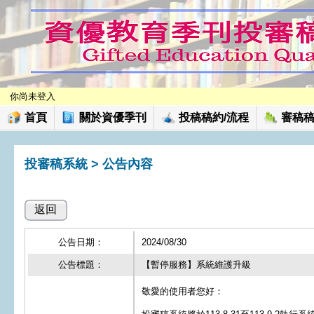
你尚未登入
首頁
關於資優季刊
投稿稿約/流程
審稿稿
投審稿系統
> 公告內容
返回
公告日期：
2024/08/30
公告標題：
【暫停服務】系統維護升級
敬愛的使用者您好：